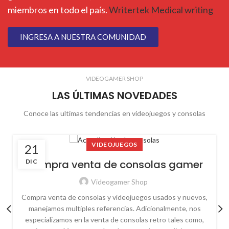
miembros en todo el país.
Writertek Medical writing
INGRESA A NUESTRA COMUNIDAD
VIDEOGAMER SHOP
LAS ÚLTIMAS NOVEDADES
Conoce las ultimas tendencias en videojuegos y consolas
VIDEOJUEGOS
21
DIC
Compra venta de consolas gamer
Videogamer Shop
Compra venta de consolas y vídeojuegos usados y nuevos,
manejamos multiples referencias. Adicionalmente, nos
especializamos en la venta de consolas retro tales como,