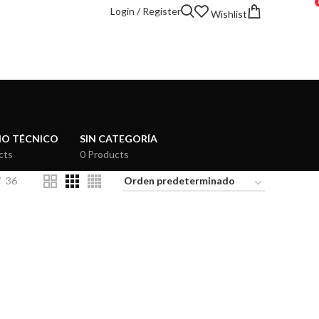
Login / Register
Wishlist
IO TÉCNICO
SIN CATEGORÍA
cts
0 Products
36