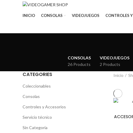
INICIO
CONSOLAS
VIDEOJUEGOS
CONTROLES Y
CONSOLAS
VIDEOJUEGOS
26 Products
2 Products
CATEGORIES
Inicio
Sh
Coleccionables
Consolas
Controles y Accesorios
ACCESOR
Servicio técnico
Sin Categoría