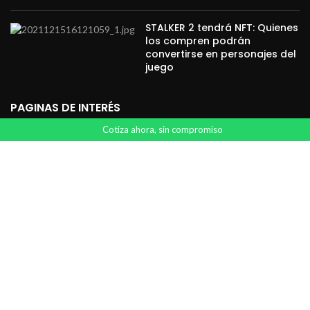
STALKER 2 tendrá NFT: Quienes
los compren podrán
convertirse en personajes del
juego
PAGINAS DE INTERÉS
Cotiza ahora, sin compromiso
Políticas de Privacidad
Consolas
Videojuegos
Accesorios
Coleccionables
Servicio Técnico
y
Plastitek SAS
VIDEOGAMER SHOP
2021 CREADO POR
DIGITAL FLAG