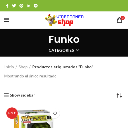
0
Funko
CATEGORIES
Inicio
Shop
Productos etiquetados “Funko”
Mostrando el único resultado
Show sidebar
HOT