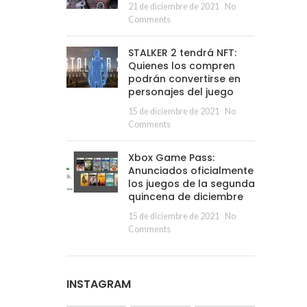
21 de diciembre de 2021
No
Comments
STALKER 2 tendrá NFT:
Quienes los compren
podrán convertirse en
personajes del juego
15 de diciembre de 2021
No
Comments
Xbox Game Pass:
Anunciados oficialmente
los juegos de la segunda
quincena de diciembre
15 de diciembre de 2021
No
Comments
INSTAGRAM