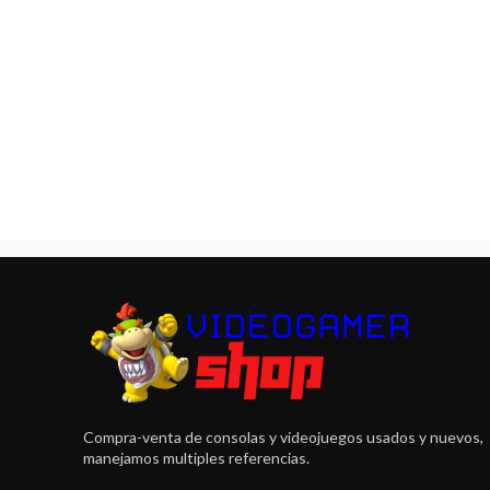
Compra-venta de consolas y videojuegos usados y nuevos,
manejamos multiples referencias.